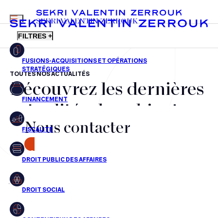
MENU
SEKRI VALENTIN ZERROUK
FILTRES +
TOUTES NOS ACTUALITÉS
Découvrez les dernières
FR
EN
Fusions-acquisitions et opérations stratégiques
actualités du cabinet,
Financement
Nous contacter
nos récompenses et nos
Fiscalité
transactions, jour après
CONTACT
Droit public des affaires
jour
Droit social
Contentieux des affaires
Aucun résultats pour cette recherche
Droit immobilier