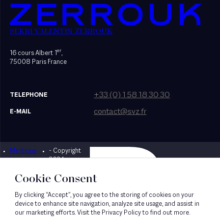
SEKRI VALENTIN ZERROUK
er
16 cours Albert 1
,
75008 Paris France
+33 (0) 1 58 18 30 30
TELEPHONE
contact@svz.fr
E-MAIL
Mentions
- Copyright
Designed by Bonhomme
légales
2024
Cookie Consent
By clicking “Accept”, you agree to the storing of cookies on your
device to enhance site navigation, analyze site usage, and assist in
our marketing efforts. Visit the Privacy Policy to find out more.