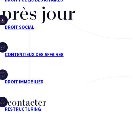
après jour
s contacter
CT