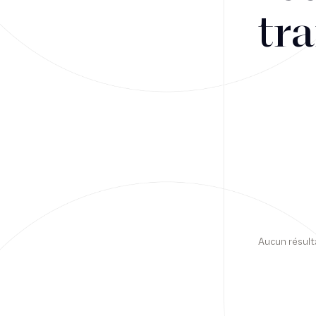
tra
Financement
Fiscalité
Droit public des affaires
Droit social
Contentieux des affaires
Droit immobilier
Restructuring
Aucun résult
Article
Cabinet
Presse