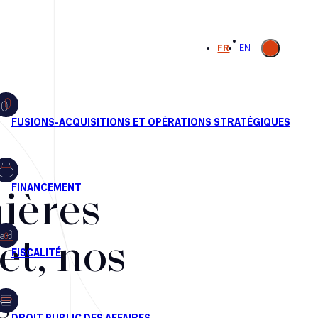
Ouvrir la
FR
EN
recherche
ières
et, nos
s