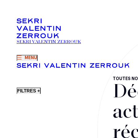
SEKRI VALENTIN ZERROUK
MENU
TOUTES NO
Dé
FILTRES +
act
ré
Fusions-acquisitions et opérations stratégiques