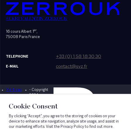
SEKRI VALENTIN ZERROUK
er
16 cours Albert 1
,
75008 Paris France
+33 (0) 1 58 18 30 30
TELEPHONE
contact@svz.fr
E-MAIL
Mentions
- Copyright
Designed by Bonhomme
légales
2024
Cookie Consent
By clicking “Accept”, you agree to the storing of cookies on your
device to enhance site navigation, analyze site usage, and assist in
our marketing efforts. Visit the Privacy Policy to find out more.