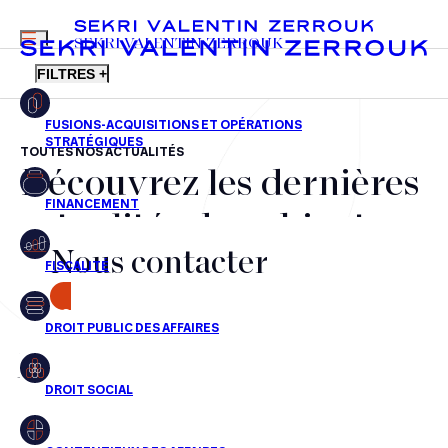
MENU
SEKRI VALENTIN ZERROUK
FILTRES +
TOUTES NOS ACTUALITÉS
Découvrez les dernières
FR
EN
Fusions-acquisitions et opérations stratégiques
actualités du cabinet,
Financement
Nous contacter
nos récompenses et nos
Fiscalité
transactions, jour après
CONTACT
Droit public des affaires
jour
Droit social
Contentieux des affaires
Aucun résultats pour cette recherche
Droit immobilier