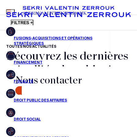
MENU
SEKRI VALENTIN ZERROUK
FILTRES +
TOUTES NOS ACTUALITÉS
Découvrez les dernières
FR
EN
Fusions-acquisitions et opérations stratégiques
actualités du cabinet,
Financement
Nous contacter
nos récompenses et nos
Fiscalité
transactions, jour après
CONTACT
Droit public des affaires
jour
Droit social
Contentieux des affaires
Aucun résultats pour cette recherche
Droit immobilier