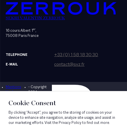
SEKRI VALENTIN ZERROUK
er
16 cours Albert 1
,
75008 Paris France
+33 (0) 1 58 18 30 30
TELEPHONE
contact@svz.fr
E-MAIL
Mentions
- Copyright
Designed by Bonhomme
légales
2024
Cookie Consent
By clicking “Accept”, you agree to the storing of cookies on your
device to enhance site navigation, analyze site usage, and assist in
our marketing efforts. Visit the Privacy Policy to find out more.