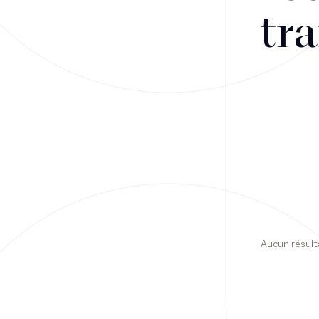
tra
Financement
Fiscalité
Droit public des affaires
Droit social
Contentieux des affaires
Droit immobilier
Restructuring
Aucun résult
Article
Cabinet
Presse