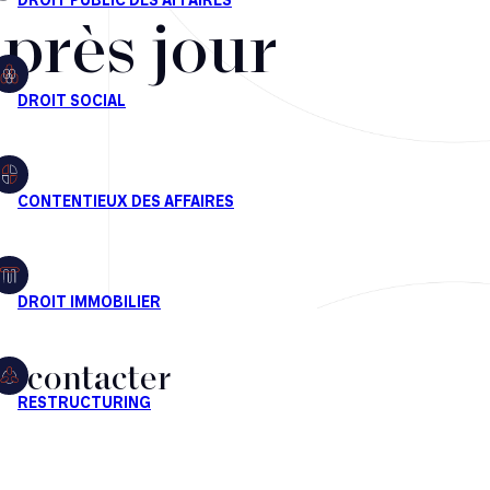
après jour
s contacter
CT