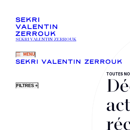
SEKRI VALENTIN ZERROUK
MENU
TOUTES NO
Dé
FILTRES +
act
ré
Fusions-acquisitions et opérations stratégiques