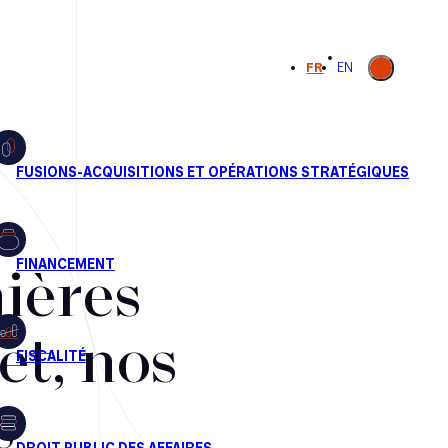
Ouvrir la
FR
EN
recherche
ières
et, nos
s