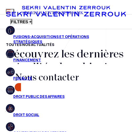
MENU
SEKRI VALENTIN ZERROUK
FILTRES +
TOUTES NOS ACTUALITÉS
Découvrez les dernières
FR
EN
Fusions-acquisitions et opérations stratégiques
actualités du cabinet,
Financement
Nous contacter
nos récompenses et nos
Fiscalité
transactions, jour après
CONTACT
Droit public des affaires
jour
Droit social
Contentieux des affaires
Aucun résultats pour cette recherche
Droit immobilier