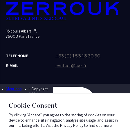
SEKRI VALENTIN ZERROUK
er
16 cours Albert 1
,
75008 Paris France
+33 (0) 1 58 18 30 30
TELEPHONE
contact@svz.fr
E-MAIL
Mentions
- Copyright
Designed by Bonhomme
légales
2024
Cookie Consent
By clicking “Accept”, you agree to the storing of cookies on your
device to enhance site navigation, analyze site usage, and assist in
our marketing efforts. Visit the Privacy Policy to find out more.