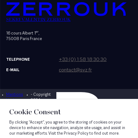
SEKRI VALENTIN ZERROUK
er
16 cours Albert 1
,
75008 Paris France
+33 (0) 1 58 18 30 30
TELEPHONE
contact@svz.fr
E-MAIL
Mentions
- Copyright
Designed by Bonhomme
légales
2024
Cookie Consent
By clicking “Accept”, you agree to the storing of cookies on your
device to enhance site navigation, analyze site usage, and assist in
our marketing efforts. Visit the Privacy Policy to find out more.