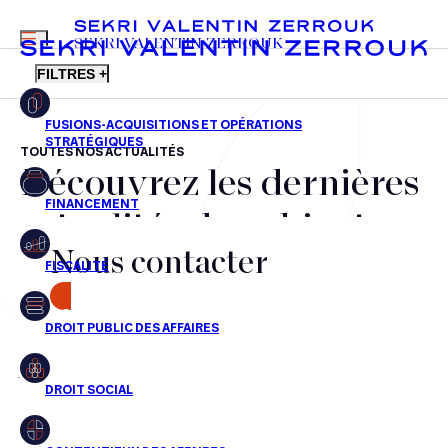
MENU
SEKRI VALENTIN ZERROUK
FILTRES +
TOUTES NOS ACTUALITÉS
Découvrez les dernières
FR
EN
Fusions-acquisitions et opérations stratégiques
actualités du cabinet,
Financement
Nous contacter
nos récompenses et nos
Fiscalité
transactions, jour après
CONTACT
Droit public des affaires
jour
Droit social
Contentieux des affaires
Aucun résultats pour cette recherche
Droit immobilier