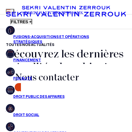
MENU
SEKRI VALENTIN ZERROUK
FILTRES +
TOUTES NOS ACTUALITÉS
Découvrez les dernières
FR
EN
Fusions-acquisitions et opérations stratégiques
actualités du cabinet,
Financement
Nous contacter
nos récompenses et nos
Fiscalité
transactions, jour après
CONTACT
Droit public des affaires
jour
Droit social
Contentieux des affaires
Aucun résultats pour cette recherche
Droit immobilier