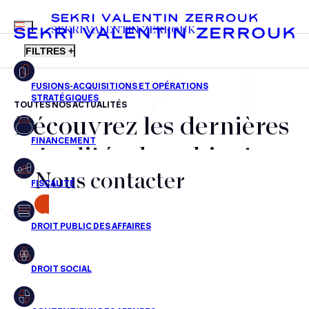
MENU
SEKRI VALENTIN ZERROUK
FILTRES +
TOUTES NOS ACTUALITÉS
Découvrez les dernières
FR
EN
Fusions-acquisitions et opérations stratégiques
actualités du cabinet,
Financement
Nous contacter
nos récompenses et nos
Fiscalité
transactions, jour après
CONTACT
Droit public des affaires
jour
Droit social
Contentieux des affaires
Aucun résultats pour cette recherche
Droit immobilier