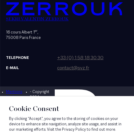
SEKRI VALENTIN ZERROUK
er
16 cours Albert 1
,
75008 Paris France
+33 (0) 1 58 18 30 30
TELEPHONE
contact@svz.fr
E-MAIL
Mentions
- Copyright
Designed by Bonhomme
légales
2024
Cookie Consent
By clicking “Accept”, you agree to the storing of cookies on your
device to enhance site navigation, analyze site usage, and assist in
our marketing efforts. Visit the Privacy Policy to find out more.