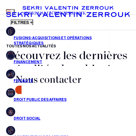
MENU
SEKRI VALENTIN ZERROUK
FILTRES +
TOUTES NOS ACTUALITÉS
Découvrez les dernières
FR
EN
Fusions-acquisitions et opérations stratégiques
actualités du cabinet,
Financement
Nous contacter
nos récompenses et nos
Fiscalité
transactions, jour après
CONTACT
Droit public des affaires
jour
Droit social
Contentieux des affaires
Aucun résultats pour cette recherche
Droit immobilier