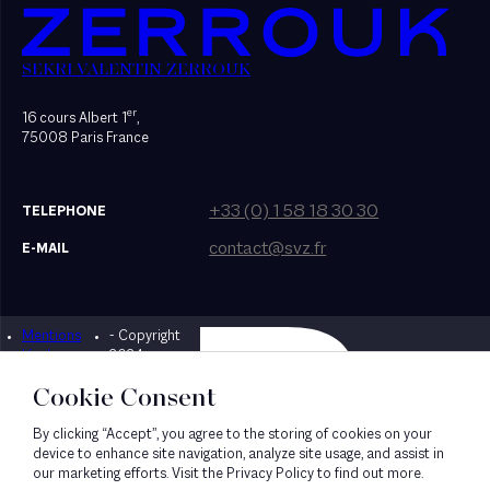
SEKRI VALENTIN ZERROUK
er
16 cours Albert 1
,
75008 Paris France
+33 (0) 1 58 18 30 30
TELEPHONE
contact@svz.fr
E-MAIL
Mentions
- Copyright
Designed by Bonhomme
légales
2024
Cookie Consent
By clicking “Accept”, you agree to the storing of cookies on your
device to enhance site navigation, analyze site usage, and assist in
our marketing efforts. Visit the Privacy Policy to find out more.