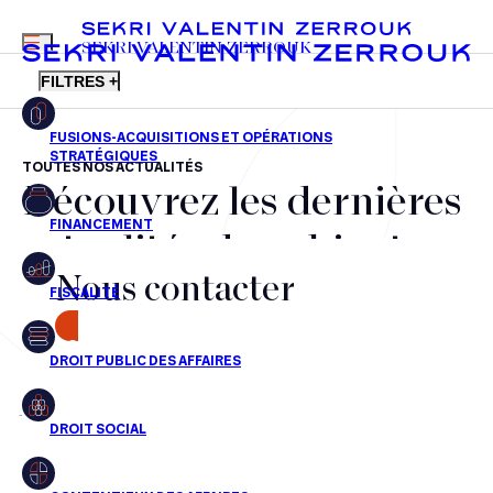
MENU
SEKRI VALENTIN ZERROUK
FILTRES +
TOUTES NOS ACTUALITÉS
Découvrez les dernières
FR
EN
Fusions-acquisitions et opérations stratégiques
actualités du cabinet,
Financement
Nous contacter
nos récompenses et nos
Fiscalité
transactions, jour après
CONTACT
Droit public des affaires
jour
Droit social
Contentieux des affaires
Aucun résultats pour cette recherche
Droit immobilier