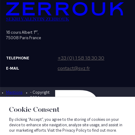
SEKRI VALENTIN ZERROUK
er
16 cours Albert 1
,
75008 Paris France
+33 (0) 1 58 18 30 30
TELEPHONE
contact@svz.fr
E-MAIL
Mentions
- Copyright
Designed by Bonhomme
légales
2024
Cookie Consent
By clicking “Accept”, you agree to the storing of cookies on your
device to enhance site navigation, analyze site usage, and assist in
our marketing efforts. Visit the Privacy Policy to find out more.