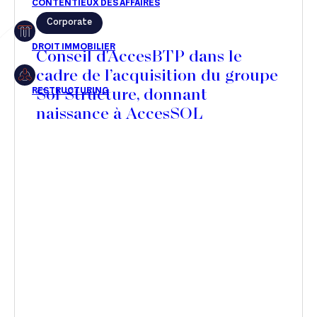
Corporate
Restructuring
Conseil d'AccesBTP dans le
cadre de l’acquisition du groupe
Sol Structure, donnant
Article
naissance à AccesSOL
Cabinet
Presse
Récompense
Transaction