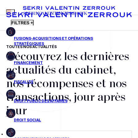
MENU
SEKRI VALENTIN ZERROUK
FILTRES +
TOUTES NOS ACTUALITÉS
Découvrez les dernières
FR
EN
Fusions-acquisitions et opérations stratégiques
actualités du cabinet,
Financement
nos récompenses et nos
Fiscalité
transactions, jour après
Droit public des affaires
jour
Droit social
Contentieux des affaires
Droit immobilier