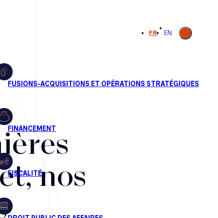
Ouvrir la
FR
EN
recherche
ières
et, nos
s