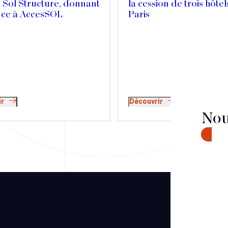
 Sol Structure, donnant
la cession de trois hôtel
nce à AccesSOL
Paris
ir
Découvrir
Nou
CONTA