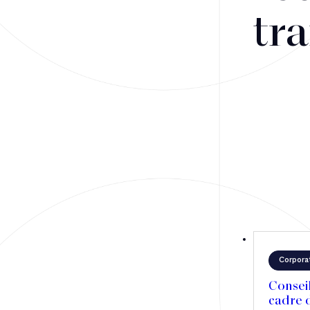
Fusions-acquisitions et opérations stratégiques
tra
Financement
Fiscalité
Droit public des affaires
Droit social
Contentieux des affaires
Droit immobilier
Restructuring
Corpora
Article
Consei
cadre d
Cabinet