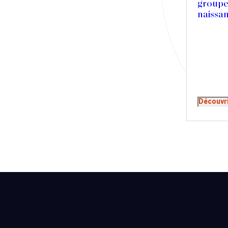
groupe
Presse
naissa
Récompense
Transaction
Découvr