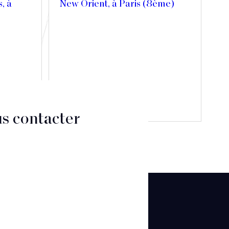
s, à
New Orient, à Paris (8ème)
Découvrir
s contacter
CT