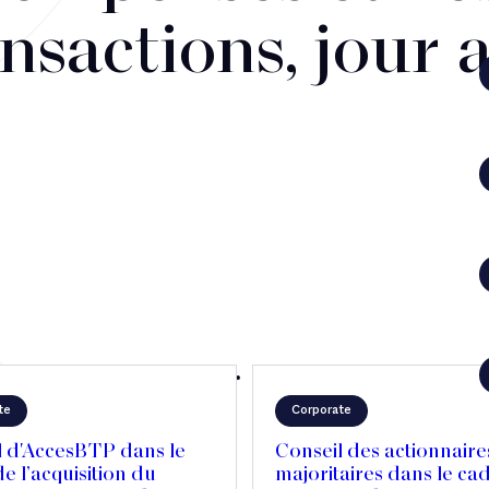
nsactions, jour 
te
Corporate
l d'AccesBTP dans le
Conseil des actionnaire
e l’acquisition du
majoritaires dans le ca