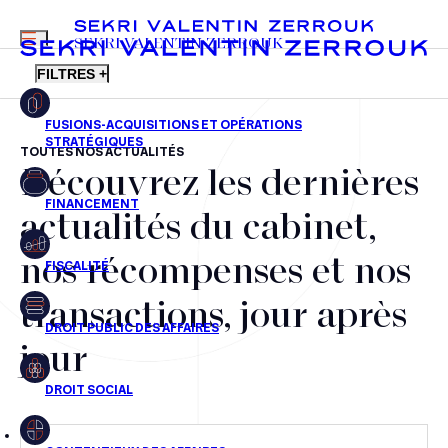
MENU
SEKRI VALENTIN ZERROUK
FILTRES +
TOUTES NOS ACTUALITÉS
Découvrez les dernières
FR
EN
Fusions-acquisitions et opérations stratégiques
actualités du cabinet,
Financement
nos récompenses et nos
Fiscalité
transactions, jour après
Droit public des affaires
jour
Droit social
Contentieux des affaires
Droit immobilier