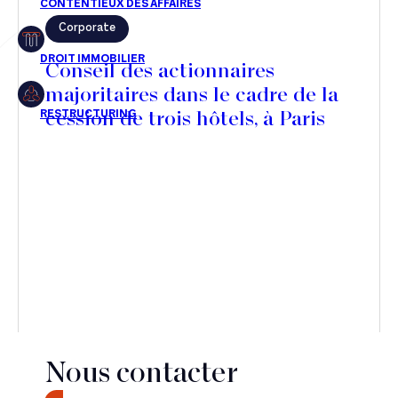
Corporate
Restructuring
Conseil des actionnaires
majoritaires dans le cadre de la
cession de trois hôtels, à Paris
Article
Cabinet
Presse
Récompense
Transaction
Nous contacter