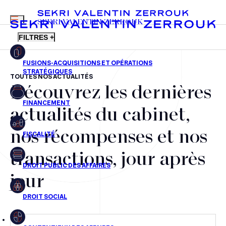
MENU
SEKRI VALENTIN ZERROUK
FILTRES +
TOUTES NOS ACTUALITÉS
Découvrez les dernières
FR
EN
Fusions-acquisitions et opérations stratégiques
actualités du cabinet,
Financement
nos récompenses et nos
Fiscalité
transactions, jour après
Droit public des affaires
jour
Droit social
Contentieux des affaires
Droit immobilier