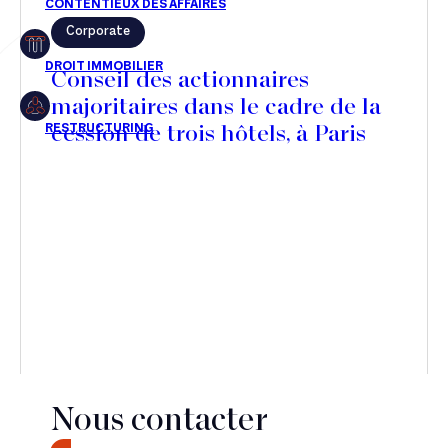
Corporate
Restructuring
Conseil des actionnaires
majoritaires dans le cadre de la
cession de trois hôtels, à Paris
Article
Cabinet
Presse
Récompense
Transaction
Nous contacter