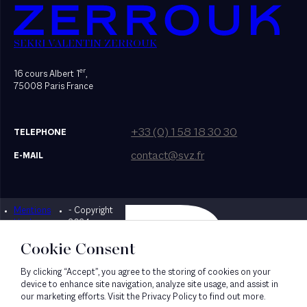
SEKRI VALENTIN ZERROUK
er
16 cours Albert 1
,
75008 Paris France
+33 (0) 1 58 18 30 30
TELEPHONE
contact@svz.fr
E-MAIL
Mentions
- Copyright
Designed by Bonhomme
légales
2024
Cookie Consent
By clicking “Accept”, you agree to the storing of cookies on your
device to enhance site navigation, analyze site usage, and assist in
our marketing efforts. Visit the Privacy Policy to find out more.