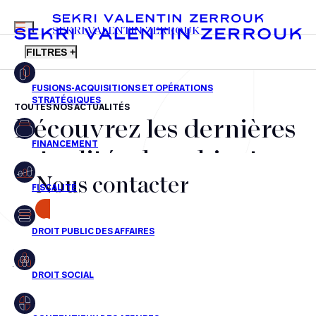
MENU
SEKRI VALENTIN ZERROUK
FILTRES +
TOUTES NOS ACTUALITÉS
Découvrez les dernières
FR
EN
Fusions-acquisitions et opérations stratégiques
actualités du cabinet,
Financement
Nous contacter
nos récompenses et nos
Fiscalité
transactions, jour après
CONTACT
Droit public des affaires
jour
Droit social
Contentieux des affaires
Aucun résultats pour cette recherche
Droit immobilier