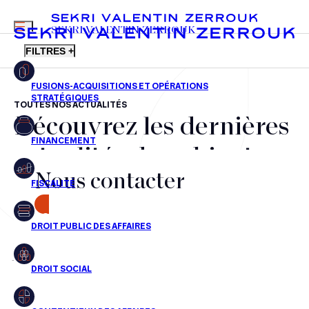
MENU
SEKRI VALENTIN ZERROUK
FILTRES +
TOUTES NOS ACTUALITÉS
Découvrez les dernières
FR
EN
Fusions-acquisitions et opérations stratégiques
actualités du cabinet,
Financement
Nous contacter
nos récompenses et nos
Fiscalité
transactions, jour après
CONTACT
Droit public des affaires
jour
Droit social
Contentieux des affaires
Aucun résultats pour cette recherche
Droit immobilier