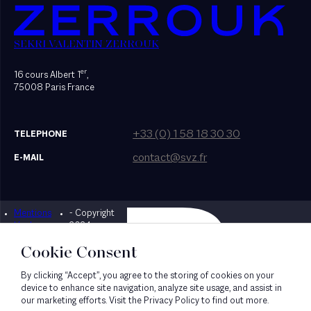
SEKRI VALENTIN ZERROUK
er
16 cours Albert 1
,
75008 Paris France
+33 (0) 1 58 18 30 30
TELEPHONE
contact@svz.fr
E-MAIL
Mentions
- Copyright
Designed by Bonhomme
légales
2024
Cookie Consent
By clicking “Accept”, you agree to the storing of cookies on your
device to enhance site navigation, analyze site usage, and assist in
our marketing efforts. Visit the Privacy Policy to find out more.