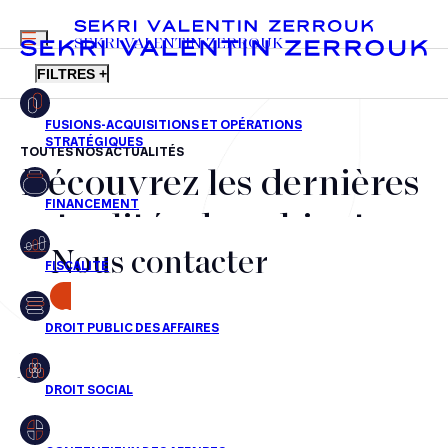
MENU
SEKRI VALENTIN ZERROUK
FILTRES +
TOUTES NOS ACTUALITÉS
Découvrez les dernières
FR
EN
Fusions-acquisitions et opérations stratégiques
actualités du cabinet,
Financement
Nous contacter
nos récompenses et nos
Fiscalité
transactions, jour après
CONTACT
Droit public des affaires
jour
Droit social
Contentieux des affaires
Aucun résultats pour cette recherche
Droit immobilier