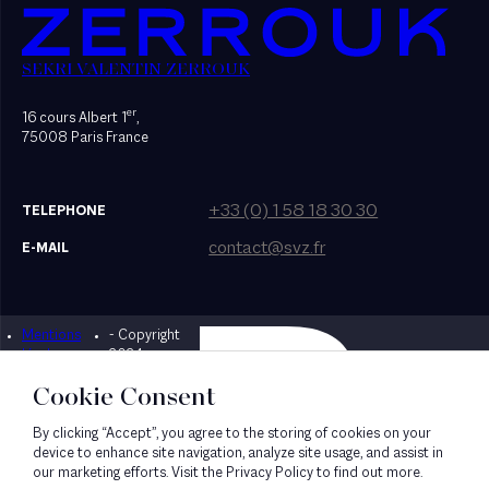
SEKRI VALENTIN ZERROUK
er
16 cours Albert 1
,
75008 Paris France
+33 (0) 1 58 18 30 30
TELEPHONE
contact@svz.fr
E-MAIL
Mentions
- Copyright
Designed by Bonhomme
légales
2024
Cookie Consent
By clicking “Accept”, you agree to the storing of cookies on your
device to enhance site navigation, analyze site usage, and assist in
our marketing efforts. Visit the Privacy Policy to find out more.