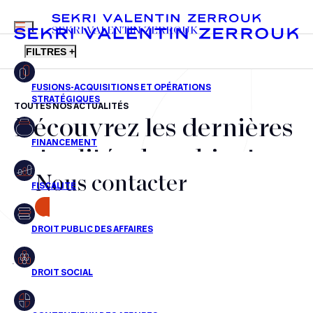
MENU
SEKRI VALENTIN ZERROUK
FILTRES +
TOUTES NOS ACTUALITÉS
Découvrez les dernières
FR
EN
Fusions-acquisitions et opérations stratégiques
actualités du cabinet,
Financement
Nous contacter
nos récompenses et nos
Fiscalité
transactions, jour après
CONTACT
Droit public des affaires
jour
Droit social
Contentieux des affaires
Aucun résultats pour cette recherche
Droit immobilier