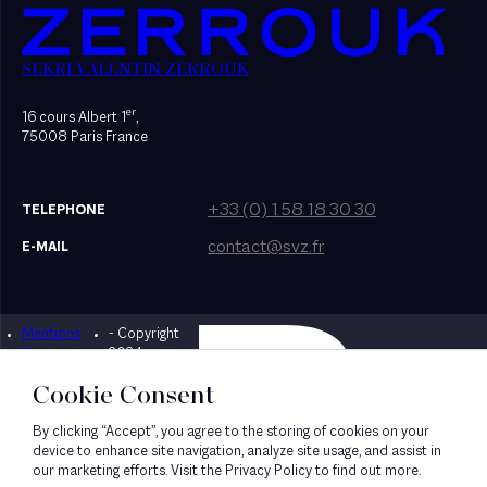
SEKRI VALENTIN ZERROUK
er
16 cours Albert 1
,
75008 Paris France
+33 (0) 1 58 18 30 30
TELEPHONE
contact@svz.fr
E-MAIL
Mentions
- Copyright
Designed by Bonhomme
légales
2024
Cookie Consent
By clicking “Accept”, you agree to the storing of cookies on your
device to enhance site navigation, analyze site usage, and assist in
our marketing efforts. Visit the Privacy Policy to find out more.