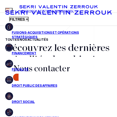
MENU
SEKRI VALENTIN ZERROUK
FILTRES +
TOUTES NOS ACTUALITÉS
Découvrez les dernières
FR
EN
Fusions-acquisitions et opérations stratégiques
actualités du cabinet,
Financement
Nous contacter
nos récompenses et nos
Fiscalité
transactions, jour après
CONTACT
Droit public des affaires
jour
Droit social
Contentieux des affaires
Aucun résultats pour cette recherche
Droit immobilier