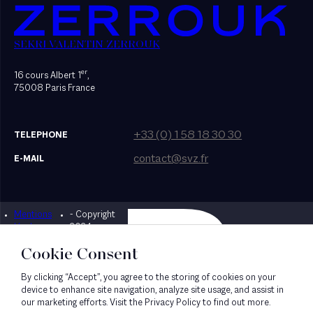
SEKRI VALENTIN ZERROUK
er
16 cours Albert 1
,
75008 Paris France
+33 (0) 1 58 18 30 30
TELEPHONE
contact@svz.fr
E-MAIL
Mentions
- Copyright
Designed by Bonhomme
légales
2024
Cookie Consent
By clicking “Accept”, you agree to the storing of cookies on your
device to enhance site navigation, analyze site usage, and assist in
our marketing efforts. Visit the Privacy Policy to find out more.