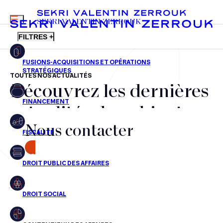
MENU
SEKRI VALENTIN ZERROUK
FILTRES +
TOUTES NOS ACTUALITÉS
Découvrez les dernières
FR
EN
Fusions-acquisitions et opérations stratégiques
actualités du cabinet,
Financement
Nous contacter
nos récompenses et nos
Fiscalité
transactions, jour après
CONTACT
Droit public des affaires
jour
Droit social
Contentieux des affaires
Aucun résultats pour cette recherche
Droit immobilier