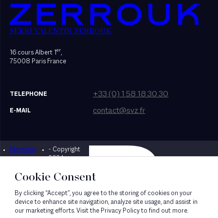
SEKRI VALENTIN ZERROUK
er
16 cours Albert 1
,
75008 Paris France
+33 (0) 1 58 18 30 30
TELEPHONE
contact@svz.fr
E-MAIL
Mentions
- Copyright
Designed by Bonhomme
légales
2024
Cookie Consent
By clicking “Accept”, you agree to the storing of cookies on your
device to enhance site navigation, analyze site usage, and assist in
our marketing efforts. Visit the Privacy Policy to find out more.