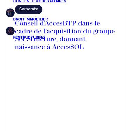
Corporate
Restructuring
Conseil d'AccesBTP dans le
cadre de l’acquisition du groupe
Sol Structure, donnant
Article
naissance à AccesSOL
Cabinet
Presse
Récompense
Transaction