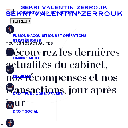
MENU
SEKRI VALENTIN ZERROUK
FILTRES +
TOUTES NOS ACTUALITÉS
Découvrez les dernières
FR
EN
Fusions-acquisitions et opérations stratégiques
actualités du cabinet,
Financement
nos récompenses et nos
Fiscalité
transactions, jour après
Droit public des affaires
jour
Droit social
Contentieux des affaires
Droit immobilier