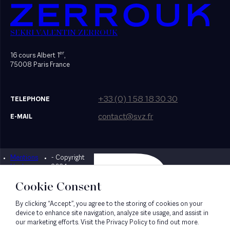
SEKRI VALENTIN ZERROUK
er
16 cours Albert 1
,
75008 Paris France
+33 (0) 1 58 18 30 30
TELEPHONE
contact@svz.fr
E-MAIL
Mentions
- Copyright
Designed by Bonhomme
légales
2024
Cookie Consent
By clicking “Accept”, you agree to the storing of cookies on your
device to enhance site navigation, analyze site usage, and assist in
our marketing efforts. Visit the Privacy Policy to find out more.