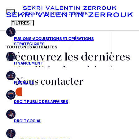
MENU
SEKRI VALENTIN ZERROUK
FILTRES +
TOUTES NOS ACTUALITÉS
Découvrez les dernières
FR
EN
Fusions-acquisitions et opérations stratégiques
actualités du cabinet,
Financement
Nous contacter
nos récompenses et nos
Fiscalité
transactions, jour après
CONTACT
Droit public des affaires
jour
Droit social
Contentieux des affaires
Aucun résultats pour cette recherche
Droit immobilier