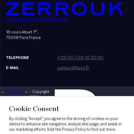
SEKRI VALENTIN ZERROUK
er
16 cours Albert 1
,
75008 Paris France
+33 (0) 1 58 18 30 30
TELEPHONE
contact@svz.fr
E-MAIL
Mentions
- Copyright
Designed by Bonhomme
légales
2024
Cookie Consent
By clicking “Accept”, you agree to the storing of cookies on your
device to enhance site navigation, analyze site usage, and assist in
our marketing efforts. Visit the Privacy Policy to find out more.