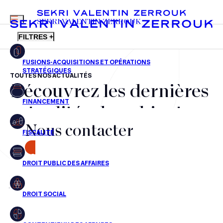
MENU
SEKRI VALENTIN ZERROUK
FILTRES +
TOUTES NOS ACTUALITÉS
Découvrez les dernières
FR
EN
Fusions-acquisitions et opérations stratégiques
actualités du cabinet,
Financement
Nous contacter
nos récompenses et nos
Fiscalité
transactions, jour après
CONTACT
Droit public des affaires
jour
Droit social
Contentieux des affaires
Aucun résultats pour cette recherche
Droit immobilier