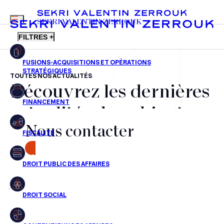
MENU
SEKRI VALENTIN ZERROUK
FILTRES +
TOUTES NOS ACTUALITÉS
Découvrez les dernières
FR
EN
Fusions-acquisitions et opérations stratégiques
actualités du cabinet,
Financement
Nous contacter
nos récompenses et nos
Fiscalité
transactions, jour après
CONTACT
Droit public des affaires
jour
Droit social
Contentieux des affaires
Aucun résultats pour cette recherche
Droit immobilier