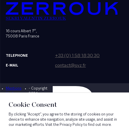
SEKRI VALENTIN ZERROUK
er
16 cours Albert 1
,
75008 Paris France
+33 (0) 1 58 18 30 30
TELEPHONE
contact@svz.fr
E-MAIL
Mentions
- Copyright
Designed by Bonhomme
légales
2024
Cookie Consent
By clicking “Accept”, you agree to the storing of cookies on your
device to enhance site navigation, analyze site usage, and assist in
our marketing efforts. Visit the Privacy Policy to find out more.