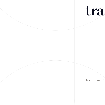
tra
Financement
Fiscalité
Droit public des affaires
Droit social
Contentieux des affaires
Droit immobilier
Restructuring
Aucun résult
Article
Cabinet
Presse