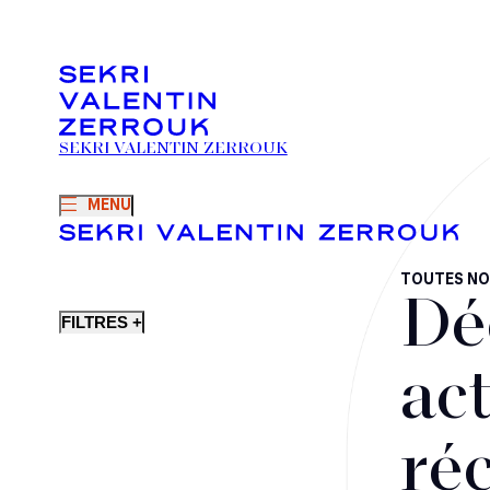
SEKRI VALENTIN ZERROUK
MENU
TOUTES NO
Dé
FILTRES +
act
ré
Fusions-acquisitions et opérations stratégiques