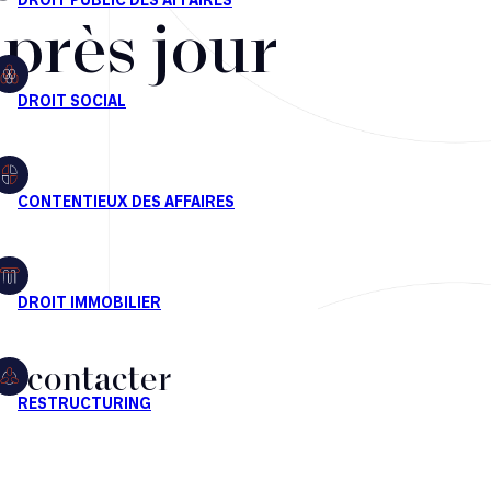
après jour
s contacter
CT