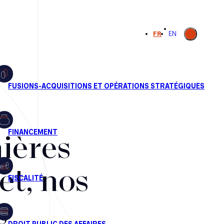
Ouvrir la
FR
EN
recherche
ières
et, nos
s