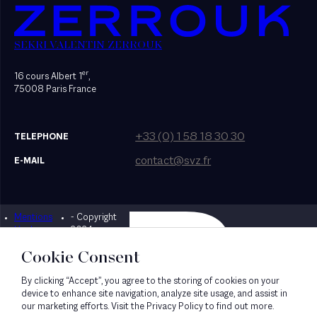
SEKRI VALENTIN ZERROUK
er
16 cours Albert 1
,
75008 Paris France
+33 (0) 1 58 18 30 30
TELEPHONE
contact@svz.fr
E-MAIL
Mentions
- Copyright
Designed by Bonhomme
légales
2024
Cookie Consent
By clicking “Accept”, you agree to the storing of cookies on your
device to enhance site navigation, analyze site usage, and assist in
our marketing efforts. Visit the Privacy Policy to find out more.