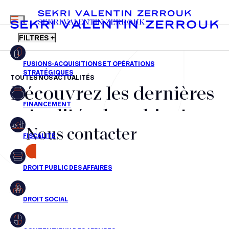
MENU
SEKRI VALENTIN ZERROUK
FILTRES +
TOUTES NOS ACTUALITÉS
Découvrez les dernières
FR
EN
Fusions-acquisitions et opérations stratégiques
actualités du cabinet,
Financement
Nous contacter
nos récompenses et nos
Fiscalité
transactions, jour après
CONTACT
Droit public des affaires
jour
Droit social
Contentieux des affaires
Aucun résultats pour cette recherche
Droit immobilier