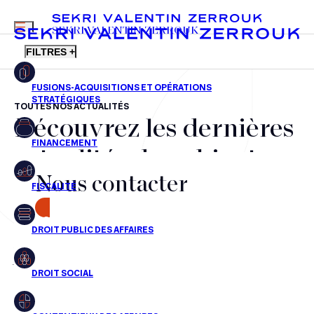
MENU
SEKRI VALENTIN ZERROUK
FILTRES +
TOUTES NOS ACTUALITÉS
Découvrez les dernières
FR
EN
Fusions-acquisitions et opérations stratégiques
actualités du cabinet,
Financement
Nous contacter
nos récompenses et nos
Fiscalité
transactions, jour après
CONTACT
Droit public des affaires
jour
Droit social
Contentieux des affaires
Aucun résultats pour cette recherche
Droit immobilier