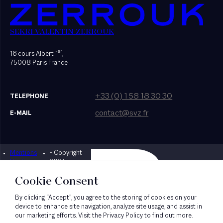
SEKRI VALENTIN ZERROUK
er
16 cours Albert 1
,
75008 Paris France
+33 (0) 1 58 18 30 30
TELEPHONE
contact@svz.fr
E-MAIL
Mentions
- Copyright
Designed by Bonhomme
légales
2024
Cookie Consent
By clicking “Accept”, you agree to the storing of cookies on your
device to enhance site navigation, analyze site usage, and assist in
our marketing efforts. Visit the Privacy Policy to find out more.