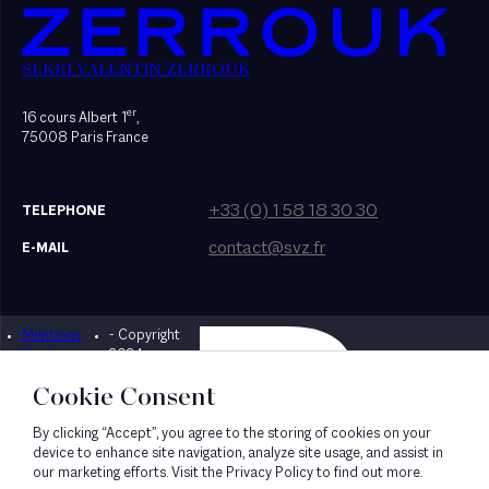
SEKRI VALENTIN ZERROUK
er
16 cours Albert 1
,
75008 Paris France
+33 (0) 1 58 18 30 30
TELEPHONE
contact@svz.fr
E-MAIL
Mentions
- Copyright
Designed by Bonhomme
légales
2024
Cookie Consent
By clicking “Accept”, you agree to the storing of cookies on your
device to enhance site navigation, analyze site usage, and assist in
our marketing efforts. Visit the Privacy Policy to find out more.