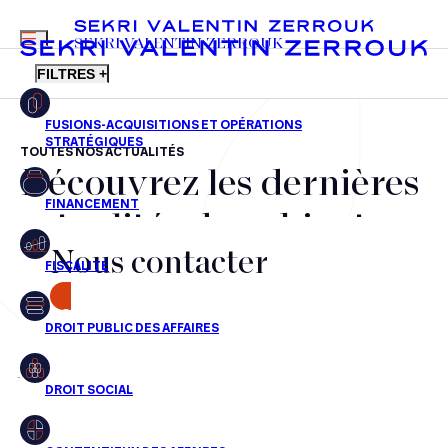
MENU
SEKRI VALENTIN ZERROUK
FILTRES +
TOUTES NOS ACTUALITÉS
Découvrez les dernières
FR
EN
Fusions-acquisitions et opérations stratégiques
actualités du cabinet,
Financement
Nous contacter
nos récompenses et nos
Fiscalité
transactions, jour après
CONTACT
Droit public des affaires
jour
Droit social
Contentieux des affaires
Aucun résultats pour cette recherche
Droit immobilier