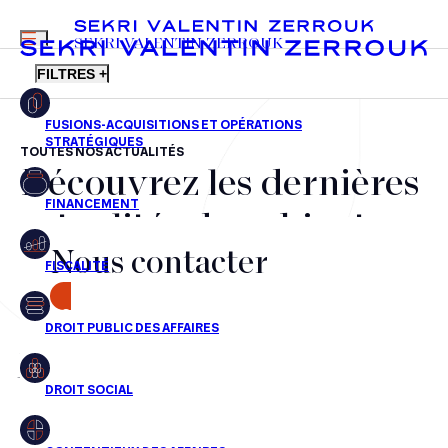
MENU
SEKRI VALENTIN ZERROUK
FILTRES +
TOUTES NOS ACTUALITÉS
Découvrez les dernières
FR
EN
Fusions-acquisitions et opérations stratégiques
actualités du cabinet,
Financement
Nous contacter
nos récompenses et nos
Fiscalité
transactions, jour après
CONTACT
Droit public des affaires
jour
Droit social
Contentieux des affaires
Aucun résultats pour cette recherche
Droit immobilier