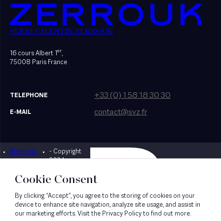
SEKRI VALENTIN ZERROUK
er
16 cours Albert 1
,
75008 Paris France
+33 (0) 1 58 18 30 30
TELEPHONE
contact@svz.fr
E-MAIL
Mentions
- Copyright
Designed by Bonhomme
légales
2024
Cookie Consent
By clicking “Accept”, you agree to the storing of cookies on your
device to enhance site navigation, analyze site usage, and assist in
our marketing efforts. Visit the Privacy Policy to find out more.