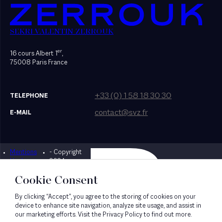
SEKRI VALENTIN ZERROUK
er
16 cours Albert 1
,
75008 Paris France
+33 (0) 1 58 18 30 30
TELEPHONE
contact@svz.fr
E-MAIL
Mentions
- Copyright
Designed by Bonhomme
légales
2024
Cookie Consent
By clicking “Accept”, you agree to the storing of cookies on your
device to enhance site navigation, analyze site usage, and assist in
our marketing efforts. Visit the Privacy Policy to find out more.