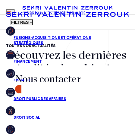
MENU
SEKRI VALENTIN ZERROUK
FILTRES +
TOUTES NOS ACTUALITÉS
Découvrez les dernières
FR
EN
Fusions-acquisitions et opérations stratégiques
actualités du cabinet,
Financement
Nous contacter
nos récompenses et nos
Fiscalité
transactions, jour après
CONTACT
Droit public des affaires
jour
Droit social
Contentieux des affaires
Aucun résultats pour cette recherche
Droit immobilier