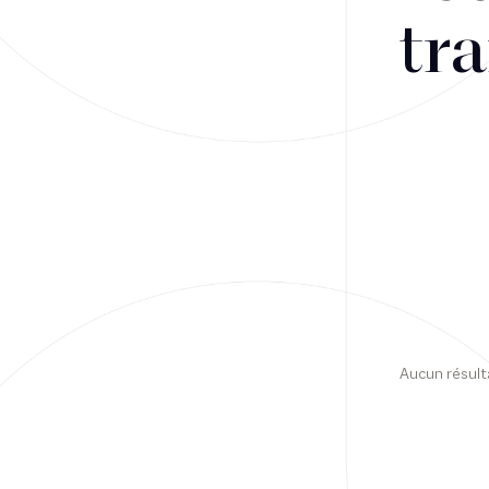
tra
Financement
Fiscalité
Droit public des affaires
Droit social
Contentieux des affaires
Droit immobilier
Restructuring
Aucun résult
Article
Cabinet
Presse