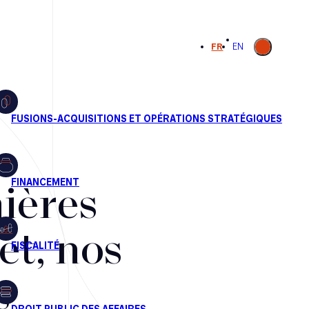
Ouvrir la
FR
EN
recherche
ières
et, nos
s