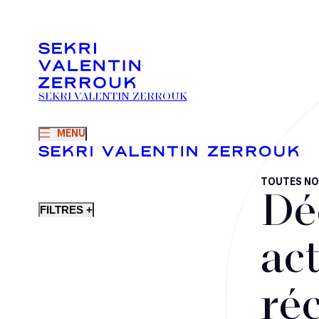
SEKRI VALENTIN ZERROUK
MENU
TOUTES NO
Dé
FILTRES +
act
ré
Fusions-acquisitions et opérations stratégiques