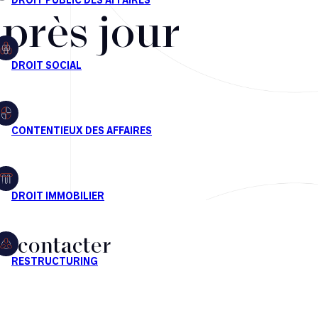
après jour
s contacter
CT