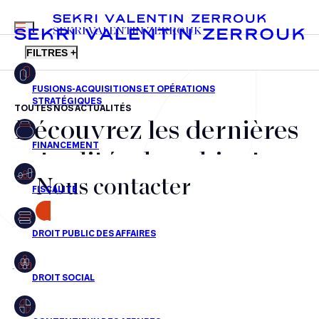
MENU
SEKRI VALENTIN ZERROUK
FILTRES +
TOUTES NOS ACTUALITÉS
Découvrez les dernières
FR
EN
Fusions-acquisitions et opérations stratégiques
actualités du cabinet,
Financement
Nous contacter
nos récompenses et nos
Fiscalité
transactions, jour après
CONTACT
Droit public des affaires
jour
Droit social
Contentieux des affaires
Aucun résultats pour cette recherche
Droit immobilier