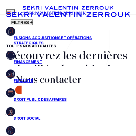
MENU
SEKRI VALENTIN ZERROUK
FILTRES +
TOUTES NOS ACTUALITÉS
Découvrez les dernières
FR
EN
Fusions-acquisitions et opérations stratégiques
actualités du cabinet,
Financement
Nous contacter
nos récompenses et nos
Fiscalité
transactions, jour après
CONTACT
Droit public des affaires
jour
Droit social
Contentieux des affaires
Aucun résultats pour cette recherche
Droit immobilier