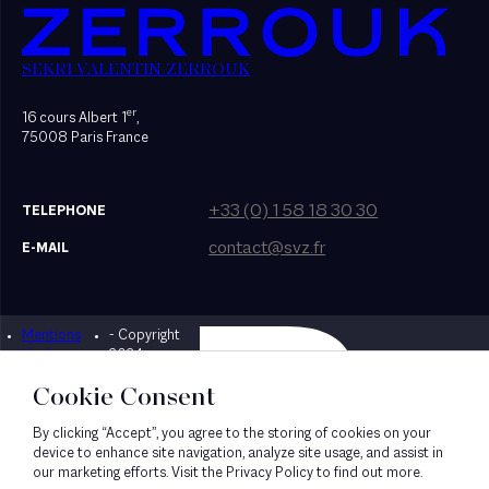
SEKRI VALENTIN ZERROUK
er
16 cours Albert 1
,
75008 Paris France
+33 (0) 1 58 18 30 30
TELEPHONE
contact@svz.fr
E-MAIL
Mentions
- Copyright
Designed by Bonhomme
légales
2024
Cookie Consent
By clicking “Accept”, you agree to the storing of cookies on your
device to enhance site navigation, analyze site usage, and assist in
our marketing efforts. Visit the Privacy Policy to find out more.