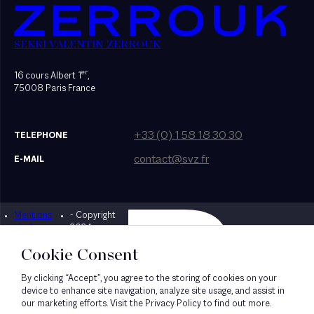
SEKRI VALENTIN ZERROUK
er
16 cours Albert 1
,
75008 Paris France
+33 (0) 1 58 18 30 30
TELEPHONE
contact@svz.fr
E-MAIL
Mentions
- Copyright
Designed by Bonhomme
légales
2024
Cookie Consent
By clicking “Accept”, you agree to the storing of cookies on your
device to enhance site navigation, analyze site usage, and assist in
our marketing efforts. Visit the Privacy Policy to find out more.