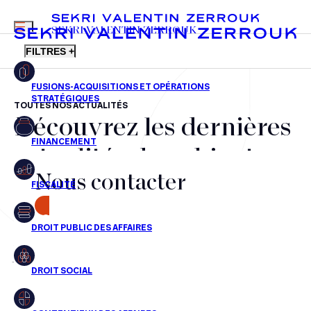
MENU
SEKRI VALENTIN ZERROUK
FILTRES +
TOUTES NOS ACTUALITÉS
Découvrez les dernières
FR
EN
Fusions-acquisitions et opérations stratégiques
actualités du cabinet,
Financement
Nous contacter
nos récompenses et nos
Fiscalité
transactions, jour après
CONTACT
Droit public des affaires
jour
Droit social
Contentieux des affaires
Aucun résultats pour cette recherche
Droit immobilier