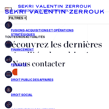
MENU
SEKRI VALENTIN ZERROUK
FILTRES +
TOUTES NOS ACTUALITÉS
Découvrez les dernières
FR
EN
Fusions-acquisitions et opérations stratégiques
actualités du cabinet,
Financement
Nous contacter
nos récompenses et nos
Fiscalité
transactions, jour après
CONTACT
Droit public des affaires
jour
Droit social
Contentieux des affaires
Aucun résultats pour cette recherche
Droit immobilier