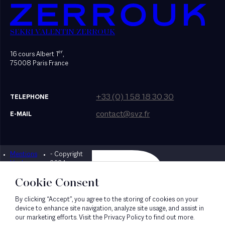
SEKRI VALENTIN ZERROUK
er
16 cours Albert 1
,
75008 Paris France
+33 (0) 1 58 18 30 30
TELEPHONE
contact@svz.fr
E-MAIL
Mentions
- Copyright
Designed by Bonhomme
légales
2024
Cookie Consent
By clicking “Accept”, you agree to the storing of cookies on your
device to enhance site navigation, analyze site usage, and assist in
our marketing efforts. Visit the Privacy Policy to find out more.