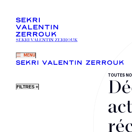
SEKRI VALENTIN ZERROUK
MENU
TOUTES NO
Dé
FILTRES +
act
ré
Fusions-acquisitions et opérations stratégiques