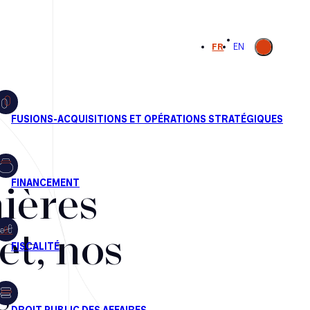
Ouvrir la
FR
EN
recherche
ières
et, nos
s