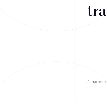
tra
Financement
Fiscalité
Droit public des affaires
Droit social
Contentieux des affaires
Droit immobilier
Restructuring
Aucun résult
Article
Cabinet
Presse