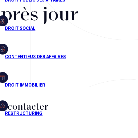
après jour
s contacter
CT