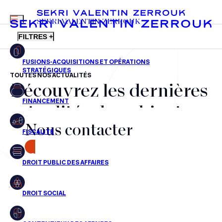
MENU
SEKRI VALENTIN ZERROUK
FILTRES +
TOUTES NOS ACTUALITÉS
Découvrez les dernières
FR
EN
Fusions-acquisitions et opérations stratégiques
actualités du cabinet,
Financement
Nous contacter
nos récompenses et nos
Fiscalité
transactions, jour après
CONTACT
Droit public des affaires
jour
Droit social
Contentieux des affaires
Aucun résultats pour cette recherche
Droit immobilier