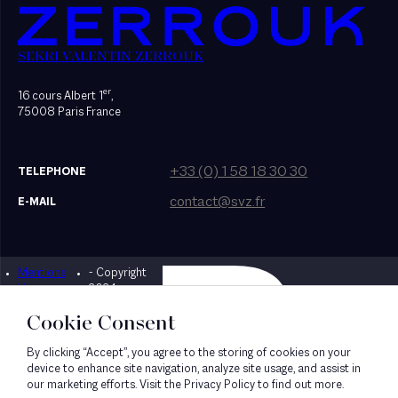
SEKRI VALENTIN ZERROUK
er
16 cours Albert 1
,
75008 Paris France
+33 (0) 1 58 18 30 30
TELEPHONE
contact@svz.fr
E-MAIL
Mentions
- Copyright
Designed by Bonhomme
légales
2024
Cookie Consent
By clicking “Accept”, you agree to the storing of cookies on your
device to enhance site navigation, analyze site usage, and assist in
our marketing efforts. Visit the Privacy Policy to find out more.