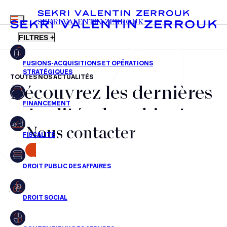
MENU
SEKRI VALENTIN ZERROUK
FILTRES +
TOUTES NOS ACTUALITÉS
Découvrez les dernières
FR
EN
Fusions-acquisitions et opérations stratégiques
actualités du cabinet,
Financement
Nous contacter
nos récompenses et nos
Fiscalité
transactions, jour après
CONTACT
Droit public des affaires
jour
Droit social
Contentieux des affaires
Aucun résultats pour cette recherche
Droit immobilier