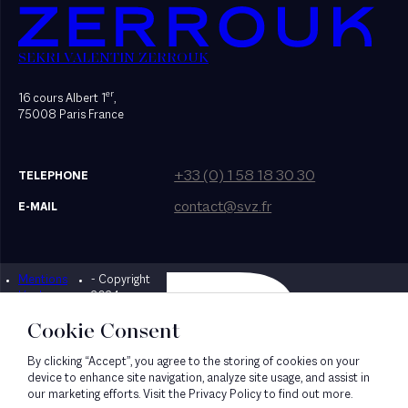
SEKRI VALENTIN ZERROUK
er
16 cours Albert 1
,
75008 Paris France
+33 (0) 1 58 18 30 30
TELEPHONE
contact@svz.fr
E-MAIL
Mentions
- Copyright
Designed by Bonhomme
légales
2024
Cookie Consent
By clicking “Accept”, you agree to the storing of cookies on your
device to enhance site navigation, analyze site usage, and assist in
our marketing efforts. Visit the Privacy Policy to find out more.