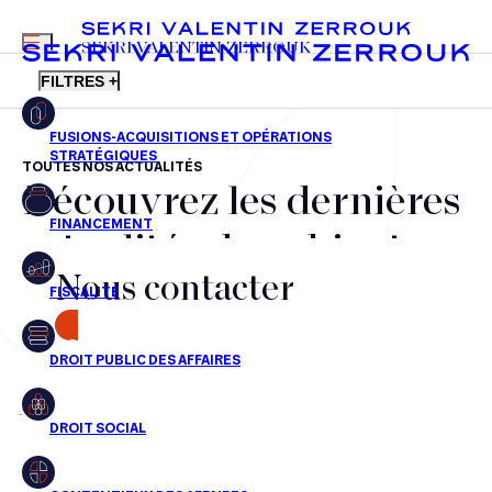
MENU
SEKRI VALENTIN ZERROUK
FILTRES +
TOUTES NOS ACTUALITÉS
Découvrez les dernières
FR
EN
Fusions-acquisitions et opérations stratégiques
actualités du cabinet,
Financement
Nous contacter
nos récompenses et nos
Fiscalité
transactions, jour après
CONTACT
Droit public des affaires
jour
Droit social
Contentieux des affaires
Aucun résultats pour cette recherche
Droit immobilier