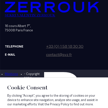
SEKRI VALENTIN ZERROUK
er
16 cours Albert 1
,
75008 Paris France
+33 (0) 1 58 18 30 30
TELEPHONE
contact@svz.fr
E-MAIL
Mentions
- Copyright
Designed by Bonhomme
légales
2024
Cookie Consent
By clicking “Accept”, you agree to the storing of cookies on your
device to enhance site navigation, analyze site usage, and assist in
our marketing efforts. Visit the Privacy Policy to find out more.