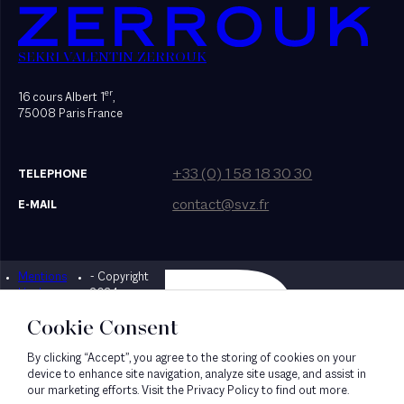
SEKRI VALENTIN ZERROUK
er
16 cours Albert 1
,
75008 Paris France
+33 (0) 1 58 18 30 30
TELEPHONE
contact@svz.fr
E-MAIL
Mentions
- Copyright
Designed by Bonhomme
légales
2024
Cookie Consent
By clicking “Accept”, you agree to the storing of cookies on your
device to enhance site navigation, analyze site usage, and assist in
our marketing efforts. Visit the Privacy Policy to find out more.