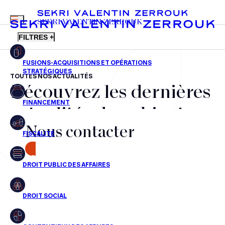
MENU
SEKRI VALENTIN ZERROUK
FILTRES +
TOUTES NOS ACTUALITÉS
Découvrez les dernières
FR
EN
Fusions-acquisitions et opérations stratégiques
actualités du cabinet,
Financement
Nous contacter
nos récompenses et nos
Fiscalité
transactions, jour après
CONTACT
Droit public des affaires
jour
Droit social
Contentieux des affaires
Aucun résultats pour cette recherche
Droit immobilier