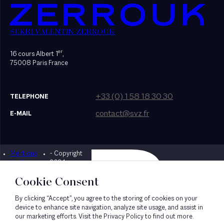
SEKRI VALENTIN ZERROUK
er
16 cours Albert 1
,
75008 Paris France
+33 (0) 1 58 18 30 30
TELEPHONE
contact@svz.fr
E-MAIL
Mentions
- Copyright
Designed by Bonhomme
légales
2024
Cookie Consent
By clicking “Accept”, you agree to the storing of cookies on your
device to enhance site navigation, analyze site usage, and assist in
our marketing efforts. Visit the Privacy Policy to find out more.