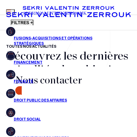
MENU
SEKRI VALENTIN ZERROUK
FILTRES +
TOUTES NOS ACTUALITÉS
Découvrez les dernières
FR
EN
Fusions-acquisitions et opérations stratégiques
actualités du cabinet,
Financement
Nous contacter
nos récompenses et nos
Fiscalité
transactions, jour après
CONTACT
Droit public des affaires
jour
Droit social
Contentieux des affaires
Aucun résultats pour cette recherche
Droit immobilier