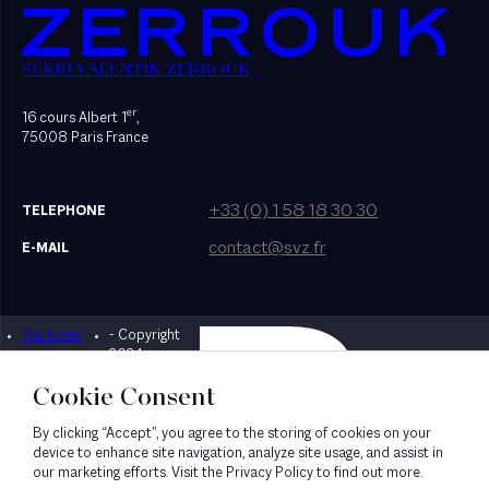
SEKRI VALENTIN ZERROUK
er
16 cours Albert 1
,
75008 Paris France
+33 (0) 1 58 18 30 30
TELEPHONE
contact@svz.fr
E-MAIL
Mentions
- Copyright
Designed by Bonhomme
légales
2024
Cookie Consent
By clicking “Accept”, you agree to the storing of cookies on your
device to enhance site navigation, analyze site usage, and assist in
our marketing efforts. Visit the Privacy Policy to find out more.