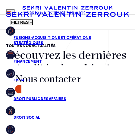
MENU
SEKRI VALENTIN ZERROUK
FILTRES +
TOUTES NOS ACTUALITÉS
Découvrez les dernières
FR
EN
Fusions-acquisitions et opérations stratégiques
actualités du cabinet,
Financement
Nous contacter
nos récompenses et nos
Fiscalité
transactions, jour après
CONTACT
Droit public des affaires
jour
Droit social
Contentieux des affaires
Aucun résultats pour cette recherche
Droit immobilier