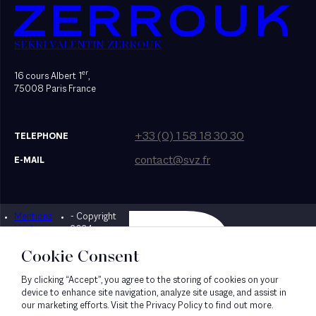
SEKRI VALENTIN ZERROUK
er
16 cours Albert 1
,
75008 Paris France
+33 (0) 1 58 18 30 30
TELEPHONE
contact@svz.fr
E-MAIL
Mentions
- Copyright
Designed by Bonhomme
légales
2024
Cookie Consent
By clicking “Accept”, you agree to the storing of cookies on your
device to enhance site navigation, analyze site usage, and assist in
our marketing efforts. Visit the Privacy Policy to find out more.