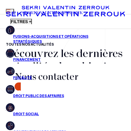
MENU
SEKRI VALENTIN ZERROUK
FILTRES +
TOUTES NOS ACTUALITÉS
Découvrez les dernières
FR
EN
Fusions-acquisitions et opérations stratégiques
actualités du cabinet,
Financement
Nous contacter
nos récompenses et nos
Fiscalité
transactions, jour après
CONTACT
Droit public des affaires
jour
Droit social
Contentieux des affaires
Aucun résultats pour cette recherche
Droit immobilier