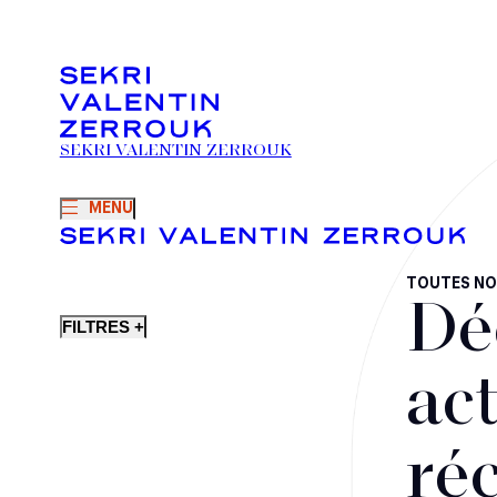
SEKRI VALENTIN ZERROUK
MENU
TOUTES NO
Dé
FILTRES +
act
ré
Fusions-acquisitions et opérations stratégiques