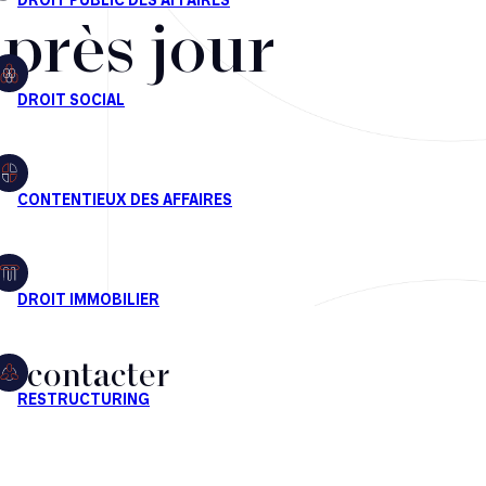
après jour
s contacter
CT