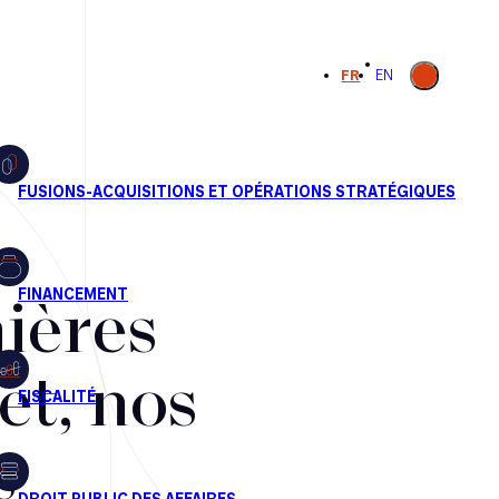
Ouvrir la
FR
EN
recherche
ières
et, nos
s