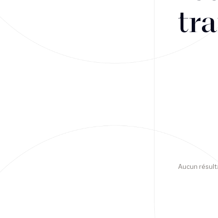
tra
Financement
Fiscalité
Droit public des affaires
Droit social
Contentieux des affaires
Droit immobilier
Restructuring
Aucun résult
Article
Cabinet
Presse