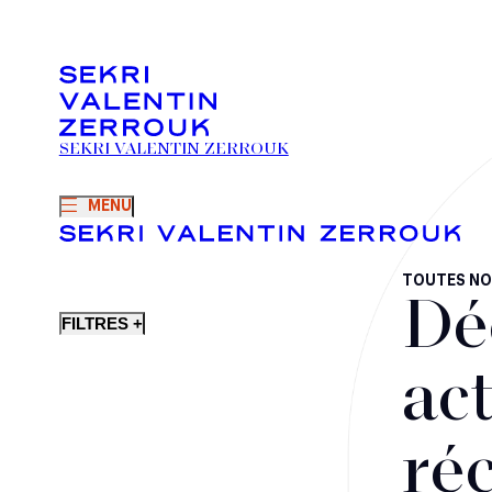
SEKRI VALENTIN ZERROUK
MENU
TOUTES NO
Dé
FILTRES +
act
ré
Fusions-acquisitions et opérations stratégiques