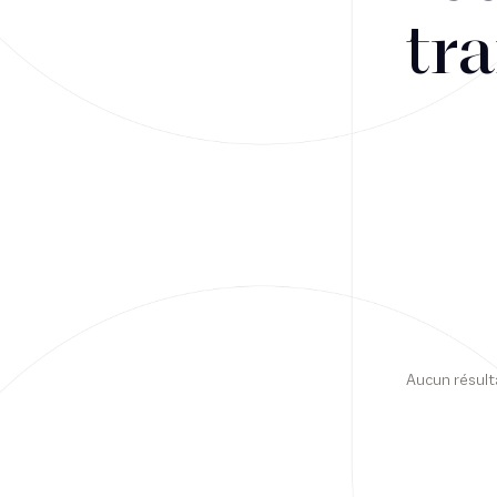
tra
Financement
Fiscalité
Droit public des affaires
Droit social
Contentieux des affaires
Droit immobilier
Restructuring
Aucun résult
Article
Cabinet
Presse