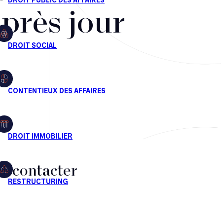
après jour
s contacter
CT