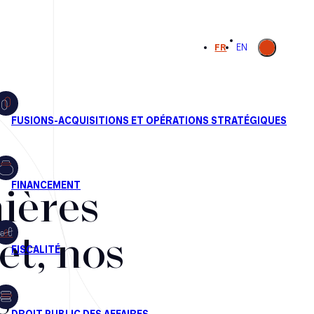
Ouvrir la
FR
EN
recherche
ières
et, nos
s