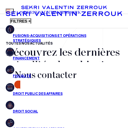
MENU
SEKRI VALENTIN ZERROUK
FILTRES +
TOUTES NOS ACTUALITÉS
Découvrez les dernières
FR
EN
Fusions-acquisitions et opérations stratégiques
actualités du cabinet,
Financement
Nous contacter
nos récompenses et nos
Fiscalité
transactions, jour après
CONTACT
Droit public des affaires
jour
Droit social
Contentieux des affaires
Aucun résultats pour cette recherche
Droit immobilier