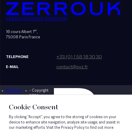
SEKRI VALENTIN ZERROUK
er
16 cours Albert 1
,
75008 Paris France
+33 (0) 1 58 18 30 30
TELEPHONE
contact@svz.fr
E-MAIL
Mentions
- Copyright
Designed by Bonhomme
légales
2024
Cookie Consent
By clicking “Accept”, you agree to the storing of cookies on your
device to enhance site navigation, analyze site usage, and assist in
our marketing efforts. Visit the Privacy Policy to find out more.