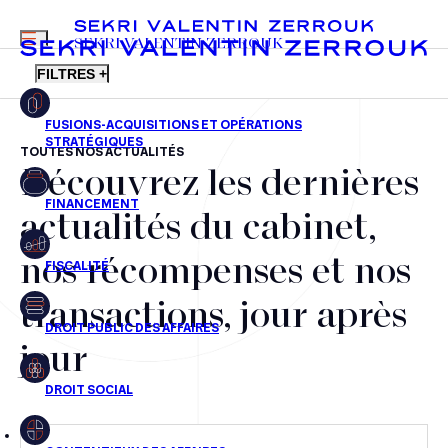
MENU
SEKRI VALENTIN ZERROUK
FILTRES +
TOUTES NOS ACTUALITÉS
Découvrez les dernières
FR
EN
Fusions-acquisitions et opérations stratégiques
actualités du cabinet,
Financement
nos récompenses et nos
Fiscalité
transactions, jour après
Droit public des affaires
jour
Droit social
Contentieux des affaires
Droit immobilier