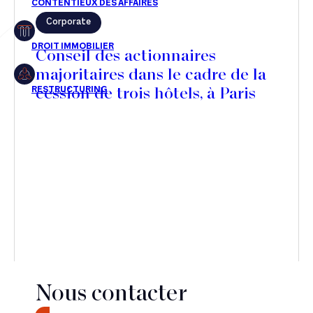
Corporate
Restructuring
Conseil des actionnaires
majoritaires dans le cadre de la
cession de trois hôtels, à Paris
Article
Cabinet
Presse
Récompense
Transaction
Nous contacter