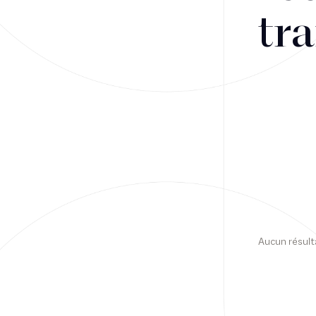
tra
Financement
Fiscalité
Droit public des affaires
Droit social
Contentieux des affaires
Droit immobilier
Restructuring
Aucun résult
Article
Cabinet
Presse