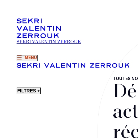
SEKRI VALENTIN ZERROUK
MENU
TOUTES NO
Dé
FILTRES +
act
ré
Fusions-acquisitions et opérations stratégiques