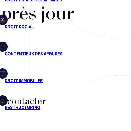
après jour
s contacter
CT