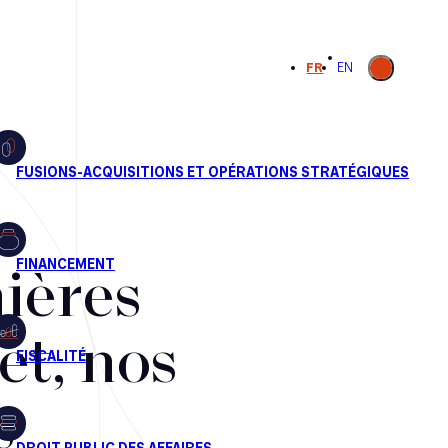
Ouvrir la
FR
EN
recherche
ières
et, nos
s