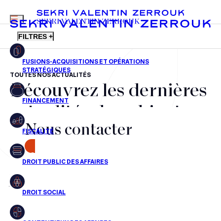
MENU
SEKRI VALENTIN ZERROUK
FILTRES +
TOUTES NOS ACTUALITÉS
Découvrez les dernières
FR
EN
Fusions-acquisitions et opérations stratégiques
actualités du cabinet,
Financement
Nous contacter
nos récompenses et nos
Fiscalité
transactions, jour après
CONTACT
Droit public des affaires
jour
Droit social
Contentieux des affaires
Aucun résultats pour cette recherche
Droit immobilier