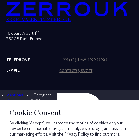
SEKRI VALENTIN ZERROUK
er
16 cours Albert 1
,
75008 Paris France
+33 (0) 1 58 18 30 30
TELEPHONE
contact@svz.fr
E-MAIL
Mentions
- Copyright
Designed by Bonhomme
légales
2024
Cookie Consent
By clicking “Accept”, you agree to the storing of cookies on your
device to enhance site navigation, analyze site usage, and assist in
our marketing efforts. Visit the Privacy Policy to find out more.